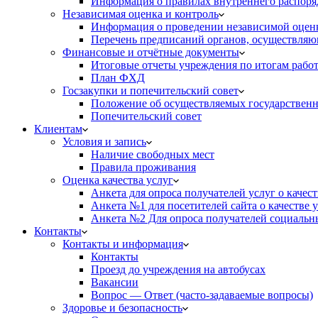
Информация о правилах внутреннего распоряд
Независимая оценка и контроль
Информация о проведении независимой оценк
Перечень предписаний органов, осуществляю
Финансовые и отчётные документы
Итоговые отчеты учреждения по итогам рабо
План ФХД
Госзакупки и попечительский совет
Положение об осуществляемых государственн
Попечительский совет
Клиентам
Условия и запись
Наличие свободных мест
Правила проживания
Оценка качества услуг
Анкета для опроса получателей услуг о качес
Анкета №1 для посетителей сайта о качестве
Анкета №2 Для опроса получателей социальны
Контакты
Контакты и информация
Контакты
Проезд до учреждения на автобусах
Вакансии
Вопрос — Ответ (часто-задаваемые вопросы)
Здоровье и безопасность