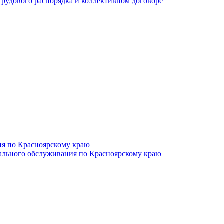
трудового распорядка и коллективном договоре
ия по Красноярскому краю
иального обслуживания по Красноярскому краю