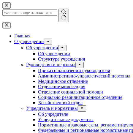
Перейти
к
сути
Ничего
не
найдено
Главная
О учреждении
Об учреждении
Об учреждении
Структура учреждения
Руководство и персонал
Приказ о назначении руководителя
Административно-управленческий персонал
Медицинское отделение
Отделение милосердия
Отделение социальной помощи
Социально-реабилитационное отделение
Хозяйственный отдел
Учредитель и нормативы
Об учредителе
Учредительные документы
Нормативные правовые акты, регламентирующ
Федеральные и региональные нормативные п