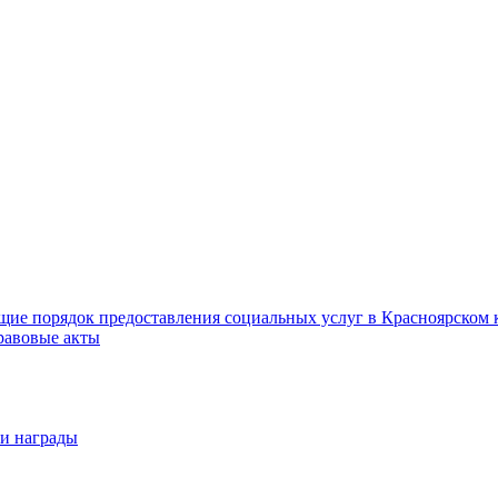
ие порядок предоставления социальных услуг в Красноярском 
равовые акты
 и награды