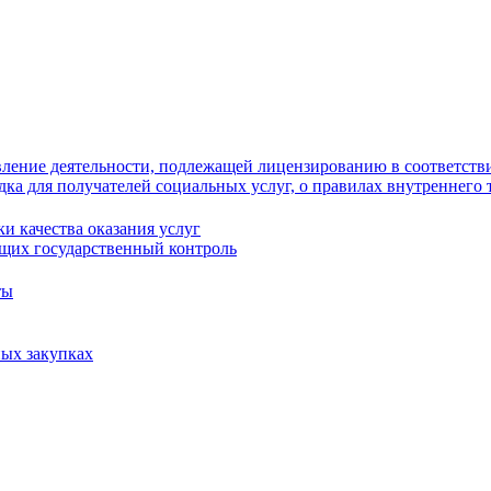
ление деятельности, подлежащей лицензированию в соответстви
ка для получателей социальных услуг, о правилах внутреннего 
и качества оказания услуг
щих государственный контроль
ты
ых закупках