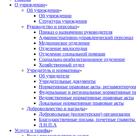
О учреждении
Об учреждении
Об учреждении
Структура учреждения
Руководство и персонал
Приказ о назначении руководителя
Административно-управленческий персонал
Медицинское отделение
Отделение милосердия
Отделение социальной помощи
Социально-реабилитационное отделение
Хозяйственный отдел
Учредитель и нормативы
Об учредителе
Учредительные документы
Нормативные правовые акты, регламентирующ
Федеральные и региональные нормативные п
Ведомственные нормативные правовые акты
Локальные нормативные правовые акты
Добровольчество и награды
Добровольные (волонтерские) организации
Благодарственные письма, почетные грамоты
Л.Н.П.А
Услуги и тарифы
Виды предоставляемых услуг