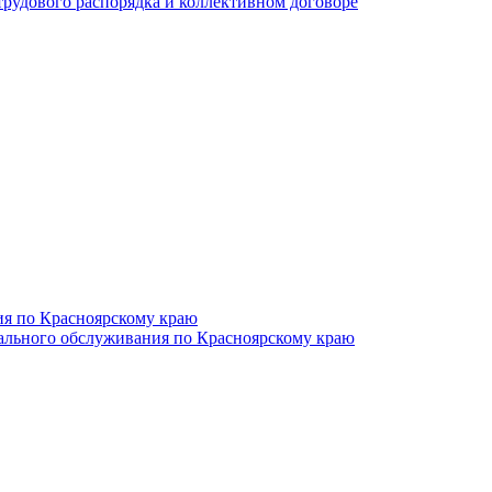
трудового распорядка и коллективном договоре
ия по Красноярскому краю
иального обслуживания по Красноярскому краю