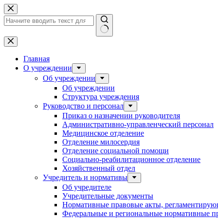
Перейти
к
сути
Ничего
не
найдено
Главная
О учреждении
Об учреждении
Об учреждении
Структура учреждения
Руководство и персонал
Приказ о назначении руководителя
Административно-управленческий персонал
Медицинское отделение
Отделение милосердия
Отделение социальной помощи
Социально-реабилитационное отделение
Хозяйственный отдел
Учредитель и нормативы
Об учредителе
Учредительные документы
Нормативные правовые акты, регламентирующ
Федеральные и региональные нормативные п