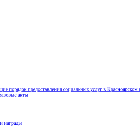
ие порядок предоставления социальных услуг в Красноярском 
равовые акты
 и награды