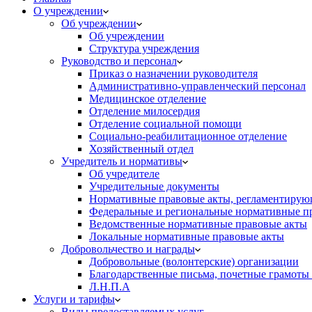
О учреждении
Об учреждении
Об учреждении
Структура учреждения
Руководство и персонал
Приказ о назначении руководителя
Административно-управленческий персонал
Медицинское отделение
Отделение милосердия
Отделение социальной помощи
Социально-реабилитационное отделение
Хозяйственный отдел
Учредитель и нормативы
Об учредителе
Учредительные документы
Нормативные правовые акты, регламентирующ
Федеральные и региональные нормативные п
Ведомственные нормативные правовые акты
Локальные нормативные правовые акты
Добровольчество и награды
Добровольные (волонтерские) организации
Благодарственные письма, почетные грамоты
Л.Н.П.А
Услуги и тарифы
Виды предоставляемых услуг