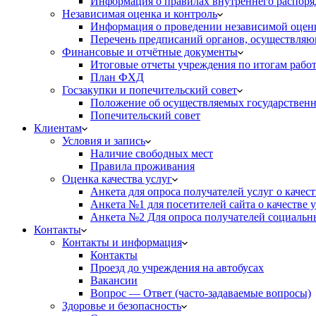
Информация о правилах внутреннего распоряд
Независимая оценка и контроль
Информация о проведении независимой оценк
Перечень предписаний органов, осуществляю
Финансовые и отчётные документы
Итоговые отчеты учреждения по итогам рабо
План ФХД
Госзакупки и попечительский совет
Положение об осуществляемых государственн
Попечительский совет
Клиентам
Условия и запись
Наличие свободных мест
Правила проживания
Оценка качества услуг
Анкета для опроса получателей услуг о качес
Анкета №1 для посетителей сайта о качестве
Анкета №2 Для опроса получателей социальны
Контакты
Контакты и информация
Контакты
Проезд до учреждения на автобусах
Вакансии
Вопрос — Ответ (часто-задаваемые вопросы)
Здоровье и безопасность