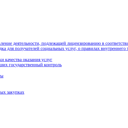
ление деятельности, подлежащей лицензированию в соответстви
ка для получателей социальных услуг, о правилах внутреннего 
и качества оказания услуг
щих государственный контроль
ты
ых закупках