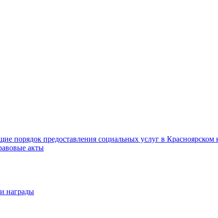
ие порядок предоставления социальных услуг в Красноярском 
равовые акты
 и награды