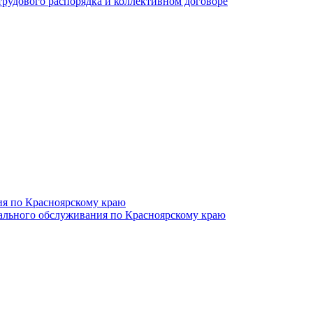
трудового распорядка и коллективном договоре
ия по Красноярскому краю
иального обслуживания по Красноярскому краю