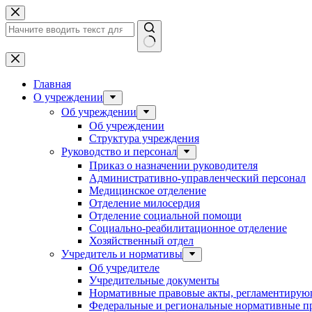
Перейти
к
сути
Ничего
не
найдено
Главная
О учреждении
Об учреждении
Об учреждении
Структура учреждения
Руководство и персонал
Приказ о назначении руководителя
Административно-управленческий персонал
Медицинское отделение
Отделение милосердия
Отделение социальной помощи
Социально-реабилитационное отделение
Хозяйственный отдел
Учредитель и нормативы
Об учредителе
Учредительные документы
Нормативные правовые акты, регламентирующ
Федеральные и региональные нормативные п