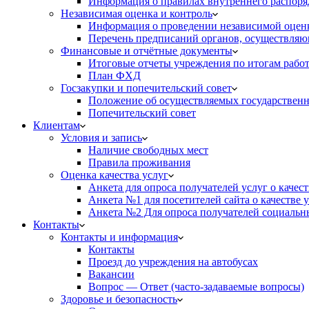
Информация о правилах внутреннего распоряд
Независимая оценка и контроль
Информация о проведении независимой оценк
Перечень предписаний органов, осуществляю
Финансовые и отчётные документы
Итоговые отчеты учреждения по итогам рабо
План ФХД
Госзакупки и попечительский совет
Положение об осуществляемых государственн
Попечительский совет
Клиентам
Условия и запись
Наличие свободных мест
Правила проживания
Оценка качества услуг
Анкета для опроса получателей услуг о качес
Анкета №1 для посетителей сайта о качестве
Анкета №2 Для опроса получателей социальны
Контакты
Контакты и информация
Контакты
Проезд до учреждения на автобусах
Вакансии
Вопрос — Ответ (часто-задаваемые вопросы)
Здоровье и безопасность