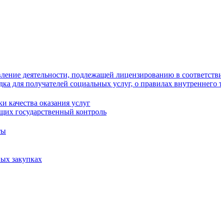
ление деятельности, подлежащей лицензированию в соответстви
ка для получателей социальных услуг, о правилах внутреннего 
и качества оказания услуг
щих государственный контроль
ты
ых закупках