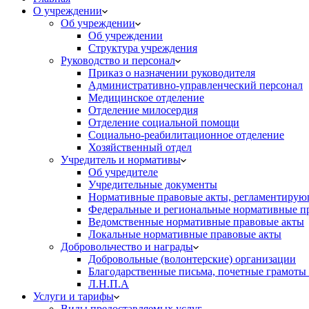
О учреждении
Об учреждении
Об учреждении
Структура учреждения
Руководство и персонал
Приказ о назначении руководителя
Административно-управленческий персонал
Медицинское отделение
Отделение милосердия
Отделение социальной помощи
Социально-реабилитационное отделение
Хозяйственный отдел
Учредитель и нормативы
Об учредителе
Учредительные документы
Нормативные правовые акты, регламентирующ
Федеральные и региональные нормативные п
Ведомственные нормативные правовые акты
Локальные нормативные правовые акты
Добровольчество и награды
Добровольные (волонтерские) организации
Благодарственные письма, почетные грамоты
Л.Н.П.А
Услуги и тарифы
Виды предоставляемых услуг