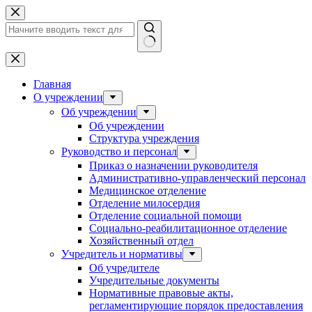
Перейти
к
сути
Ничего
не
найдено
Главная
О учреждении
Об учреждении
Об учреждении
Структура учреждения
Руководство и персонал
Приказ о назначении руководителя
Административно-управленческий персонал
Медицинское отделение
Отделение милосердия
Отделение социальной помощи
Социально-реабилитационное отделение
Хозяйственный отдел
Учредитель и нормативы
Об учредителе
Учредительные документы
Нормативные правовые акты,
регламентирующие порядок предоставления